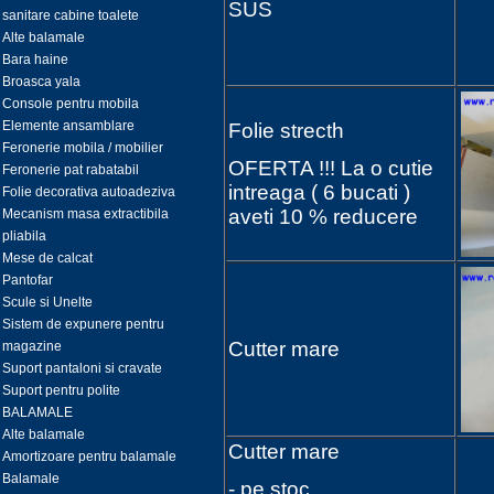
SUS
sanitare cabine toalete
Alte balamale
Bara haine
Broasca yala
Console pentru mobila
Elemente ansamblare
Folie strecth
Feronerie mobila / mobilier
OFERTA !!! La o cutie
Feronerie pat rabatabil
intreaga ( 6 bucati )
Folie decorativa autoadeziva
aveti 10 % reducere
Mecanism masa extractibila
pliabila
Mese de calcat
Pantofar
Scule si Unelte
Sistem de expunere pentru
Cutter mare
magazine
Suport pantaloni si cravate
Suport pentru polite
BALAMALE
Alte balamale
Cutter mare
Amortizoare pentru balamale
Balamale
- pe stoc