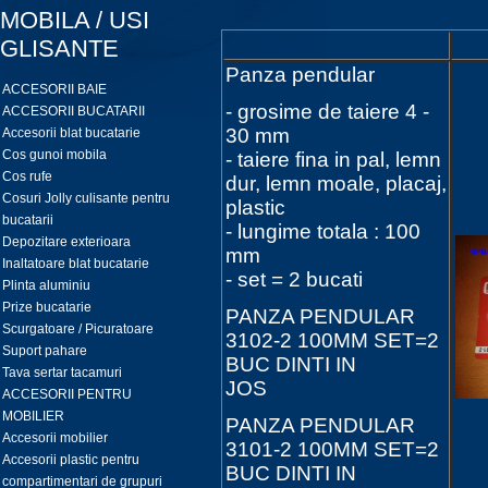
MOBILA / USI
GLISANTE
Panza pendular
ACCESORII BAIE
- grosime de taiere 4 -
ACCESORII BUCATARII
30 mm
Accesorii blat bucatarie
Cos gunoi mobila
- taiere fina in pal, lemn
Cos rufe
dur, lemn moale, placaj,
Cosuri Jolly culisante pentru
plastic
bucatarii
- lungime totala : 100
Depozitare exterioara
mm
Inaltatoare blat bucatarie
- set = 2 bucati
Plinta aluminiu
Prize bucatarie
PANZA PENDULAR
Scurgatoare / Picuratoare
3102-2 100MM SET=2
Suport pahare
BUC DINTI IN
Tava sertar tacamuri
JOS
ACCESORII PENTRU
MOBILIER
PANZA PENDULAR
Accesorii mobilier
3101-2 100MM SET=2
Accesorii plastic pentru
BUC DINTI IN
compartimentari de grupuri