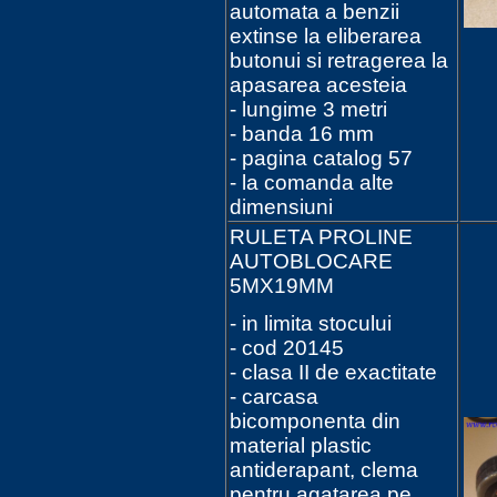
automata a benzii
extinse la eliberarea
butonui si retragerea la
apasarea acesteia
- lungime 3 metri
- banda 16 mm
- pagina catalog 57
- la comanda alte
dimensiuni
RULETA PROLINE
AUTOBLOCARE
5MX19MM
- in limita stocului
- cod 20145
- clasa II de exactitate
- carcasa
bicomponenta din
material plastic
antiderapant, clema
pentru agatarea pe