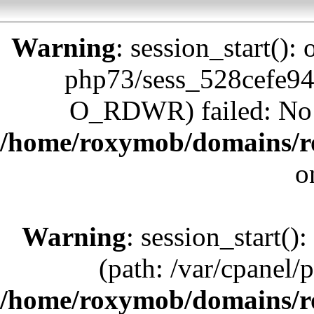
Warning
: session_start():
php73/sess_528cefe9
O_RDWR) failed: No su
/home/roxymob/domains/r
o
Warning
: session_start():
(path: /var/cpanel/
/home/roxymob/domains/r