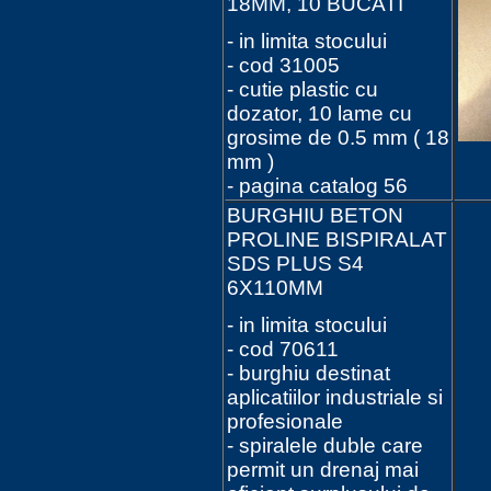
18MM, 10 BUCATI
- in limita stocului
- cod 31005
- cutie plastic cu
dozator, 10 lame cu
grosime de 0.5 mm ( 18
mm )
- pagina catalog 56
BURGHIU BETON
PROLINE BISPIRALAT
SDS PLUS S4
6X110MM
- in limita stocului
- cod 70611
- burghiu destinat
aplicatiilor industriale si
profesionale
- spiralele duble care
permit un drenaj mai