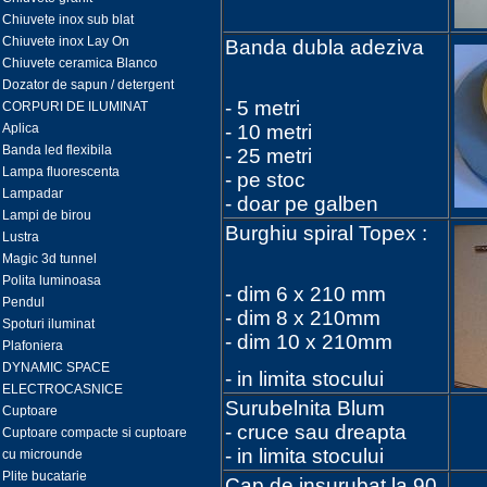
Chiuvete inox sub blat
Chiuvete inox Lay On
Banda dubla adeziva
Chiuvete ceramica Blanco
Dozator de sapun / detergent
- 5 metri
CORPURI DE ILUMINAT
Aplica
- 10 metri
Banda led flexibila
- 25 metri
Lampa fluorescenta
- pe stoc
Lampadar
- doar pe galben
Lampi de birou
Burghiu spiral Topex :
Lustra
Magic 3d tunnel
Polita luminoasa
- dim 6 x 210 mm
Pendul
- dim 8 x 210mm
Spoturi iluminat
- dim 10 x 210mm
Plafoniera
DYNAMIC SPACE
- in limita stocului
ELECTROCASNICE
Surubelnita Blum
Cuptoare
- cruce sau dreapta
Cuptoare compacte si cuptoare
- in limita stocului
cu microunde
Plite bucatarie
Cap de insurubat la 90