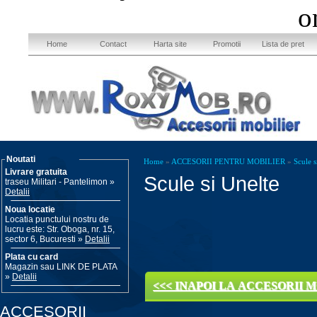
o
Home
Contact
Harta site
Promotii
Lista de pret
Noutati
Home
»
ACCESORII PENTRU MOBILIER
»
Scule s
Livrare gratuita
Scule si Unelte
traseu Militari - Pantelimon »
Detalii
Noua locatie
Locatia punctului nostru de
lucru este: Str. Oboga, nr. 15,
sector 6, Bucuresti »
Detalii
Plata cu card
Magazin sau LINK DE PLATA
»
Detalii
<<< INAPOI LA ACCESORII M
ACCESORII