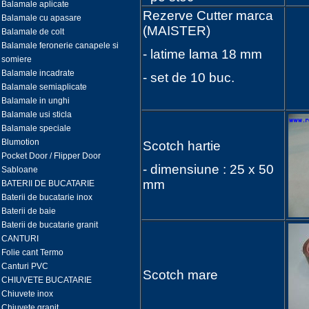
Balamale aplicate
Rezerve Cutter marca
Balamale cu apasare
(MAISTER)
Balamale de colt
Balamale feronerie canapele si
- latime lama 18 mm
somiere
Balamale incadrate
- set de 10 buc.
Balamale semiaplicate
Balamale in unghi
Balamale usi sticla
Balamale speciale
Blumotion
Scotch hartie
Pocket Door / Flipper Door
- dimensiune : 25 x 50
Sabloane
mm
BATERII DE BUCATARIE
Baterii de bucatarie inox
Baterii de baie
Baterii de bucatarie granit
CANTURI
Folie cant Termo
Canturi PVC
Scotch mare
CHIUVETE BUCATARIE
Chiuvete inox
Chiuvete granit