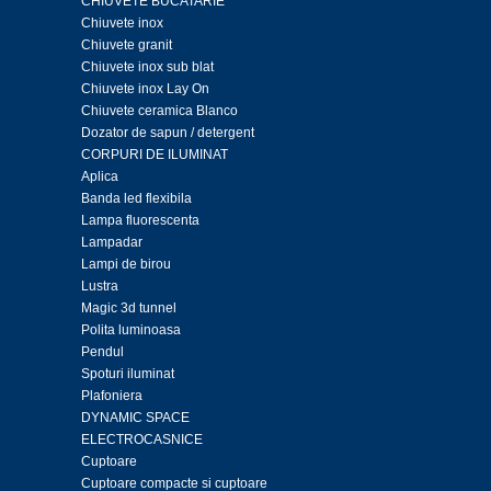
CHIUVETE BUCATARIE
Chiuvete inox
Chiuvete granit
Chiuvete inox sub blat
Chiuvete inox Lay On
Chiuvete ceramica Blanco
Dozator de sapun / detergent
CORPURI DE ILUMINAT
Aplica
Banda led flexibila
Lampa fluorescenta
Lampadar
Lampi de birou
Lustra
Magic 3d tunnel
Polita luminoasa
Pendul
Spoturi iluminat
Plafoniera
DYNAMIC SPACE
ELECTROCASNICE
Cuptoare
Cuptoare compacte si cuptoare