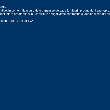
tativ.
mative, in conformitate cu datele transmise de catre furnizorii, producatorii sau repre
a instiintare prealabila si nu constituie obligativitate contractuala, aceleasi conditii se
urile in Euro nu includ TVA