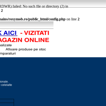
WR) failed: No such file or directory (2) in
e
2
ins/roxymob.ro/public_html/config.php
on line
2
ionale.
e celelalte