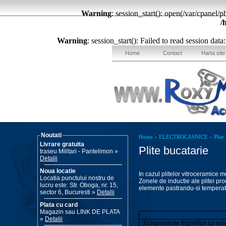
Warning
: session_start(): open(/var/cpane
/
Warning
: session_start(): Failed to read session dat
Home
Contact
Harta site
Noutati
Home
»
ELECTROCASNICE
»
Plite
Livrare gratuita
Plite bucatarie
traseu Militari - Pantelimon »
Detalii
Noua locatie
In cazul plitelor vitroceramice m
Locatia punctului nostru de
Zonele de inductie ale plitei prod
lucru este: Str. Oboga, nr. 15,
elemente pastrandu-si temperat
sector 6, Bucuresti »
Detalii
Plata cu card
Magazin sau LINK DE PLATA
»
Detalii
Echipamente frigorifice cu vol