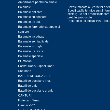
Amortizoare pentru balamale
Balamale
Pozele atasate au caracter orien
Specificatiile tehnice sunt infor
Balamale aplicate
oficiali; Ele pot fi modificate far
Balamale cu apasare
pretului produsului.
Preturile in lei includ TVA. Pret
Balamale de colt
Balamale feronerie canapele si
somiere
Balamale incadrate
Balamale semiaplicate
Balamale in unghi
Balamale usi sticla
Balamale speciale
Blumotion
Pocket Door / Flipper Door
Sabloane
BATERII DE BUCATARIE
Baterii de bucatarie inox
Baterii de baie
Baterii de bucatarie granit
CANTURI
Folie cant Termo
Canturi PVC