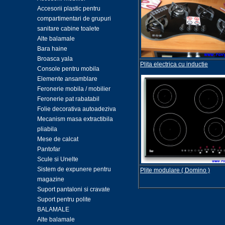
Accesorii plastic pentru
compartimentari de grupuri
sanitare cabine toalete
Alte balamale
Bara haine
Broasca yala
Plita electrica cu inductie
Console pentru mobila
Elemente ansamblare
Feronerie mobila / mobilier
Feronerie pat rabatabil
Folie decorativa autoadeziva
Mecanism masa extractibila
pliabila
Mese de calcat
Pantofar
Scule si Unelte
Sistem de expunere pentru
Plite modulare ( Domino )
magazine
Suport pantaloni si cravate
Suport pentru polite
BALAMALE
Alte balamale