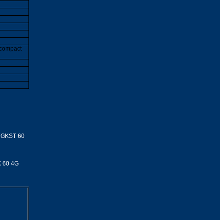
i compact
, GKST 60
X 60 4G