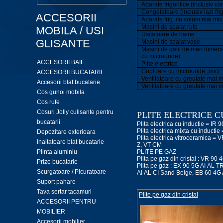
Aparate frigorifice (inclusiv co
Congelatoare (inclusiv lazi frig
ACCESORII
Aparate frig. cu volum mai mic 
Masini de spalat rufe
MOBILA / USI
Uscatoare de haine
GLISANTE
Masini de spalat vase
Masini de gatit de mari dimens
cu microunde)
ACCESORII BAIE
Plite electrice
Cuptoare cu microunde „mici”
ACCESORII BUCATARII
Ventilatoare cu greutate mai m
Accesorii blat bucatarie
Ventilatoare cu greutate mai 
Cos gunoi mobila
Cos rufe
Cosuri Jolly culisante pentru
PLITE ELECTRICE C
bucatarii
Plita electrica cu inductie = IR 
Plita electrica mixta cu inductie
Depozitare exterioara
Plita electrica vitroceramica
Inaltatoare blat bucatarie
Z, VT CM
Plinta aluminiu
PLITE PE GAZ
Plita pe gaz din cristal : VR 9
Prize bucatarie
Plita pe gaz : EX 90 5G AI AL 
Scurgatoare / Picuratoare
AI AL CI Sand Beige, EB 60 4G 
Suport pahare
Tava sertar tacamuri
Plite pe gaz din cristal
ACCESORII PENTRU
MOBILIER
Accesorii mobilier