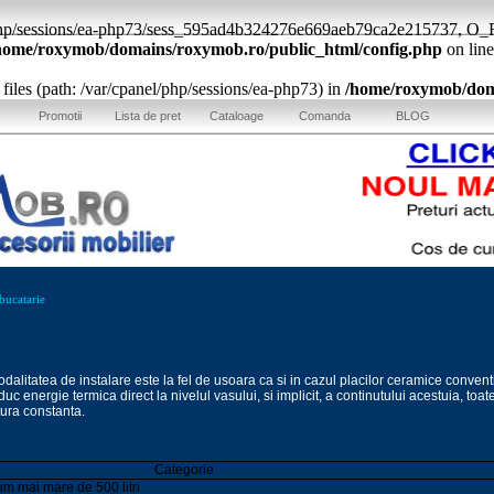
l/php/sessions/ea-php73/sess_595ad4b324276e669aeb79ca2e215737, O_RD
home/roxymob/domains/roxymob.ro/public_html/config.php
on lin
a: files (path: /var/cpanel/php/sessions/ea-php73) in
/home/roxymob/doma
Promotii
Lista de pret
Cataloage
Comanda
BLOG
 bucatarie
odalitatea de instalare este la fel de usoara ca si in cazul placilor ceramice convent
uc energie termica direct la nivelul vasului, si implicit, a continutului acestuia, toat
ura constanta.
Categorie
um mai mare de 500 litri