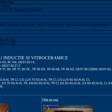
mbine frig.)
orifice)
de 60 litri (minibar, dozatoare)
iuni, cel putin o latura mai mare 50 cm (inclusiv cuptoare electrice incorporabile s
ica de 7 kg
mare ce 7 kg
U INDUCTIE SI VITROCERAMICE
90 HS, IR 744, GKST 60 I 4,
 = GKST 60 Z I 2
 = VR TC 90, VR TC 90 OC, TR 90 DX, TR 90 AB, TR 90 HZ, GKST 80 DZBW, GKST 60
0 4G AI AL TR CI, CG LUX 70 5G AI AL TR CI, CG LUX 60 4G AI AL CI,
TR, EX 70 5G AI AL TR, EM 60 4G AI AL TR CI, EX 60 4G AI AL, EX 60 4G AI AL CI, E
AI,
Plite pe gaz