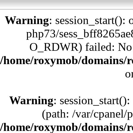
Warning
: session_start():
php73/sess_bff8265a
O_RDWR) failed: No su
/home/roxymob/domains/r
o
Warning
: session_start():
(path: /var/cpanel/
/home/roxymob/domains/r