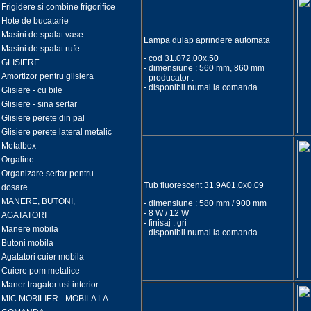
Frigidere si combine frigorifice
Hote de bucatarie
Masini de spalat vase
Lampa dulap aprindere automata
Masini de spalat rufe
- cod 31.072.00x.50
GLISIERE
- dimensiune : 560 mm, 860 mm
Amortizor pentru glisiera
- producator :
- disponibil numai la comanda
Glisiere - cu bile
Glisiere - sina sertar
Glisiere perete din pal
Glisiere perete lateral metalic
Metalbox
Orgaline
Organizare sertar pentru
Tub fluorescent 31.9A01.0x0.09
dosare
MANERE, BUTONI,
- dimensiune : 580 mm / 900 mm
- 8 W / 12 W
AGATATORI
- finisaj : gri
Manere mobila
- disponibil numai la comanda
Butoni mobila
Agatatori cuier mobila
Cuiere pom metalice
Maner tragator usi interior
MIC MOBILIER - MOBILA LA