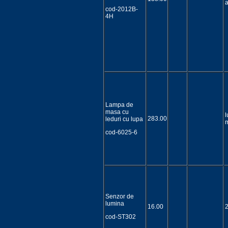
a
cod-2012B-
4H
Lampa de
masa cu
l
283.00
leduri cu lupa
m
cod-6025-6
Senzor de
lumina
16.00
cod-ST302