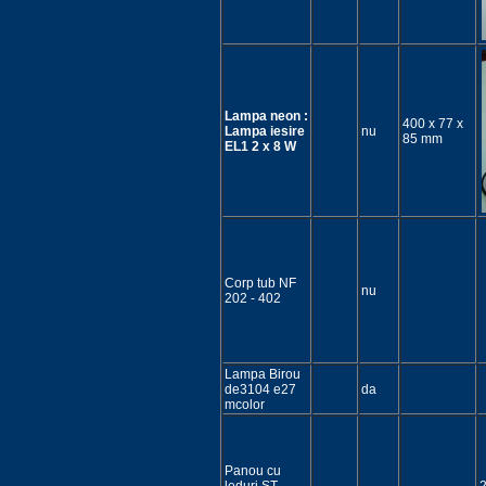
Lampa neon :
400 x 77 x
Lampa iesire
nu
85 mm
EL1 2 x 8 W
Corp tub NF
nu
202 - 402
Lampa Birou
de3104 e27
da
mcolor
Panou cu