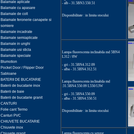
Balamale aplicate
- alb
- 31.5BN3.550.51
Balamale cu apasare
Balamale de colt
Disponibilitate : in limita stocului
Balamale feronerie canapele si
somiere
Balamale incadrate
Balamale semiaplicate
Balamale in unghi
Balamale usi sticla
Lampa fluorescenta inclinabila md 5BN4
Balamale speciale
L312 / 8W
Blumotion
- gri
- 31.5BN4.312.09
Pocket Door / Flipper Door
- alba
- 31.5BN4.312.51
Sabloane
BATERII DE BUCATARIE
Lampa fluorescenta inclinabila md
Baterii de bucatarie inox
:31.5BN4.550.09 L550/13W
Baterii de baie
- gri
- 31.5BN4.550.09
Baterii de bucatarie granit
- alba
- 31.5BN4.550.51
CANTURI
Folie cant Termo
Disponibilitate : in limita stocului
Canturi PVC
CHIUVETE BUCATARIE
Chiuvete inox
Lampa fluorescenta cu senzor
Chiuvete granit