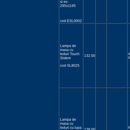
si es-
295x1195
cod-ESL0002
Lampa de
masa cu
a
leduri Touch
132.00
W
Sistem
cod-SL8025
Lampa de
masa cu
l
leduri cu lupa
138.00