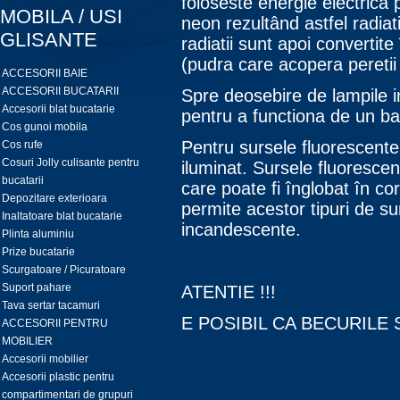
foloseste energie electrica
MOBILA / USI
neon rezultând astfel radiat
GLISANTE
radiatii sunt apoi convertite 
(pudra care acopera peretii de
ACCESORII BAIE
ACCESORII BUCATARII
Spre deosebire de lampile 
Accesorii blat bucatarie
pentru a functiona de un bal
Cos gunoi mobila
Pentru sursele fluorescente 
Cos rufe
Cosuri Jolly culisante pentru
iluminat. Sursele fluoresc
bucatarii
care poate fi înglobat în co
Depozitare exterioara
permite acestor tipuri de su
Inaltatoare blat bucatarie
incandescente.
Plinta aluminiu
Prize bucatarie
Scurgatoare / Picuratoare
Suport pahare
ATENTIE !!!
Tava sertar tacamuri
E POSIBIL CA BECURILE 
ACCESORII PENTRU
MOBILIER
Accesorii mobilier
Accesorii plastic pentru
compartimentari de grupuri