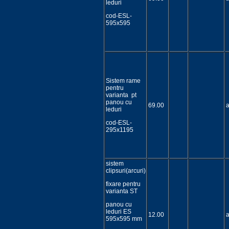
leduri
cod-ESL-
595x595
Sistem rame
pentru
varianta pt
panou cu
69.00
a
leduri
cod-ESL-
295x1195
sistem
clipsuri(arcuri)
fixare pentru
varianta ST
panou cu
leduri ES
12.00
a
595x595 mm