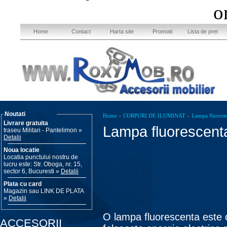
o
Home
Contact
Harta site
Promotii
Lista de pret
Noutati
Home
»
CORPURI DE ILUMINAT
»
Lampa fluores
Livrare gratuita
Lampa fluorescent
traseu Militari - Pantelimon »
Detalii
Noua locatie
Locatia punctului nostru de
lucru este: Str. Oboga, nr. 15,
sector 6, Bucuresti »
Detalii
Plata cu card
Magazin sau LINK DE PLATA
»
Detalii
O lampa fluorescenta este 
ACCESORII