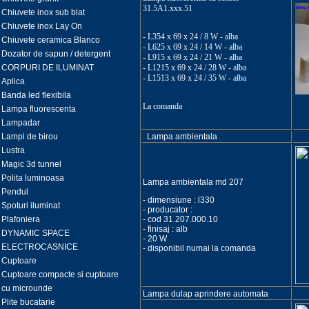
31.5A1.xxx.51
Chiuvete inox sub blat
Chiuvete inox Lay On
- L354 x 69 x 24 / 8 W - alba
Chiuvete ceramica Blanco
- L625 x 69 x 24 / 14 W - alba
Dozator de sapun / detergent
- L915 x 69 x 24 / 21 W - alba
CORPURI DE ILUMINAT
- L1215 x 69 x 24 / 28 W - alba
- L1513 x 69 x 24 / 35 W - alba
Aplica
Banda led flexibila
La comanda
Lampa fluorescenta
Lampadar
Lampi de birou
Lampa ambientala
Lustra
Magic 3d tunnel
Polita luminoasa
Lampa ambientala md 207
Pendul
- dimensiune : l330
Spoturi iluminat
- producator :
Plafoniera
- cod 31.207.000.10
- finisaj : alb
DYNAMIC SPACE
- 20 W
ELECTROCASNICE
- disponibil numai la comanda
Cuptoare
Cuptoare compacte si cuptoare
cu microunde
Lampa dulap aprindere automata
Plite bucatarie