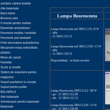
sanitare cabine toalete
Alte balamale
Bara haine
Lampa fluorescenta
Broasca yala
Console pentru mobila
Elemente ansamblare
Lampa fluorescenta md 5BN2 L312 /8 W
- alba
Feronerie mobila / mobilier
- 31.5BN2.312.51
Feronerie pat rabatabil
Folie decorativa autoadeziva
Lampa fluorescenta md 5BN2 L550 / 13 W
Mecanism masa extractibila
- alba
pliabila
- 31.5BN2.550.51
Mese de calcat
Disponibilitate : in limita stocului
Pantofar
Scule si Unelte
Sistem de expunere pentru
magazine
Suport pantaloni si cravate
Suport pentru polite
Lampa fluorescenta 5BN3 L312 / 08 W
BALAMALE
- gri
- 31.5BN3.312.09
Alte balamale
- alb
- 31.5BN3.312.51
Amortizoare pentru balamale
Lampa fluorescenta 5BN3 L550 / 13 W
Balamale
- gri
- 31.5BN3.550.09