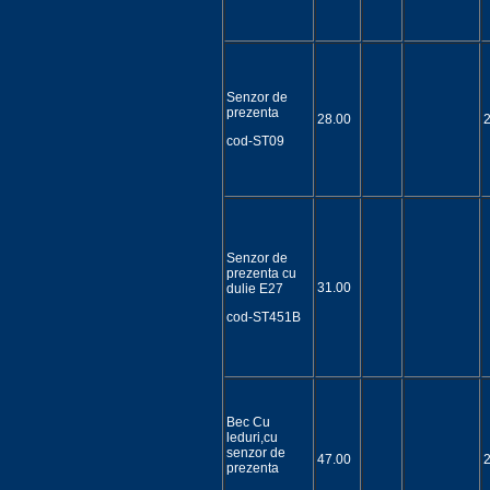
Senzor de
prezenta
28.00
cod-ST09
Senzor de
prezenta cu
31.00
dulie E27
cod-ST451B
Bec Cu
leduri,cu
senzor de
47.00
prezenta