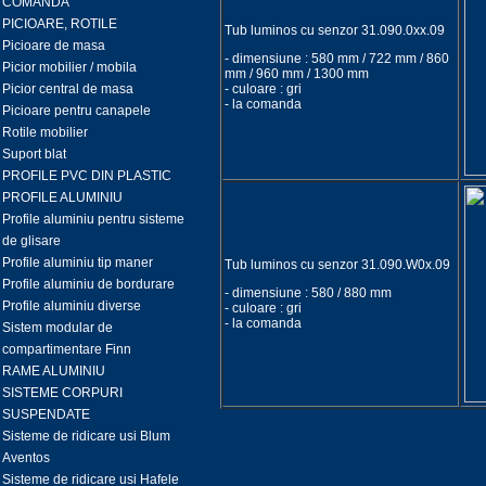
COMANDA
PICIOARE, ROTILE
Tub luminos cu senzor 31.090.0xx.09
Picioare de masa
- dimensiune : 580 mm / 722 mm / 860
Picior mobilier / mobila
mm / 960 mm / 1300 mm
Picior central de masa
- culoare : gri
- la comanda
Picioare pentru canapele
Rotile mobilier
Suport blat
PROFILE PVC DIN PLASTIC
PROFILE ALUMINIU
Profile aluminiu pentru sisteme
de glisare
Profile aluminiu tip maner
Tub luminos cu senzor 31.090.W0x.09
Profile aluminiu de bordurare
- dimensiune : 580 / 880 mm
Profile aluminiu diverse
- culoare : gri
- la comanda
Sistem modular de
compartimentare Finn
RAME ALUMINIU
SISTEME CORPURI
SUSPENDATE
Sisteme de ridicare usi Blum
Aventos
Sisteme de ridicare usi Hafele