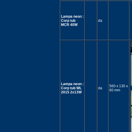
Lampa neon :
Corp tub
da
MCR 40W
Lampa neon :
560 x 130 x
Corp tub WL
da
60 mm
2015 2x13W