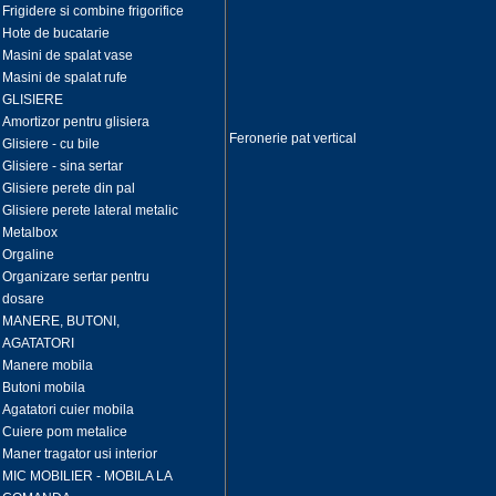
Frigidere si combine frigorifice
Hote de bucatarie
Masini de spalat vase
Masini de spalat rufe
GLISIERE
Amortizor pentru glisiera
Feronerie pat vertical
Glisiere - cu bile
Glisiere - sina sertar
Glisiere perete din pal
Glisiere perete lateral metalic
Metalbox
Orgaline
Organizare sertar pentru
dosare
MANERE, BUTONI,
AGATATORI
Manere mobila
Butoni mobila
Agatatori cuier mobila
Cuiere pom metalice
Maner tragator usi interior
MIC MOBILIER - MOBILA LA