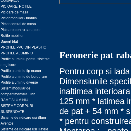
COMANDA
PICIOARE, ROTILE
Picioare de masa
Picior mobilier / mobila
Picior central de masa
Picioare pentru canapele
Rotile mobilier
Suport blat
PROFILE PVC DIN PLASTIC
Feronerie pat rab
PROFILE ALUMINIU
Profile aluminiu pentru sisteme
de glisare
Pentru corp si lad
Profile aluminiu tip maner
Profile aluminiu de bordurare
Dimensiunile specif
Profile aluminiu diverse
inaltimea interioara
Sistem modular de
compartimentare Finn
125 mm * latimea in
RAME ALUMINIU
SISTEME CORPURI
de pat + 54 mm * sp
SUSPENDATE
Sisteme de ridicare usi Blum
* pentru construire
Aventos
Montarea : - poate 
Sisteme de ridicare usi Hafele