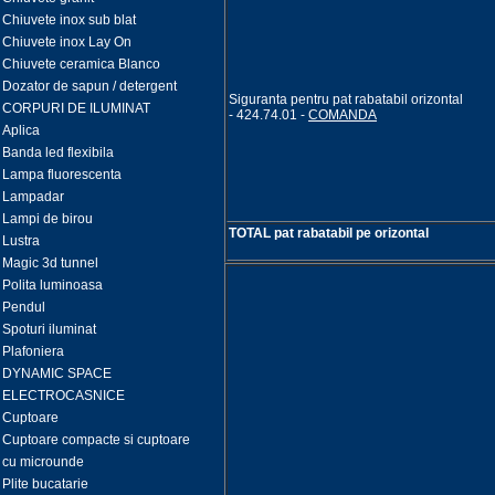
Chiuvete inox sub blat
Chiuvete inox Lay On
Chiuvete ceramica Blanco
Dozator de sapun / detergent
Siguranta pentru pat rabatabil orizontal
CORPURI DE ILUMINAT
- 424.74.01 -
COMANDA
Aplica
Banda led flexibila
Lampa fluorescenta
Lampadar
Lampi de birou
TOTAL pat rabatabil pe orizontal
Lustra
Magic 3d tunnel
Polita luminoasa
Pendul
Spoturi iluminat
Plafoniera
DYNAMIC SPACE
ELECTROCASNICE
Cuptoare
Cuptoare compacte si cuptoare
cu microunde
Plite bucatarie