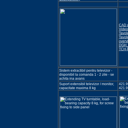
CAD 
Video
Tavol
Tavol
overv
DGH_
TCH-F
Sistem extractibil pentru televizor -
disponibil la comanda 1 - 2 zile - se
achita ina avans
Suport extensibil televizor / monitor,
421.99
capacitate maxima 8 kg
421.9