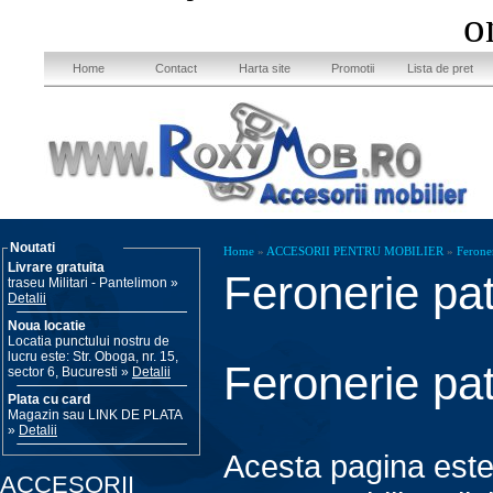
o
Home
Contact
Harta site
Promotii
Lista de pret
Noutati
Home
»
ACCESORII PENTRU MOBILIER
»
Feroner
Livrare gratuita
Feronerie pat
traseu Militari - Pantelimon »
Detalii
Noua locatie
Locatia punctului nostru de
lucru este: Str. Oboga, nr. 15,
Feronerie pat
sector 6, Bucuresti »
Detalii
Plata cu card
Magazin sau LINK DE PLATA
»
Detalii
Acesta pagina este 
ACCESORII