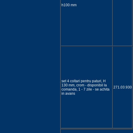
h100 mm
set 4 coltari pentru paturi, H
130 mm, crom - disponibil la
271.03.930
comanda, 1 - 7 zile - se achita
in avans