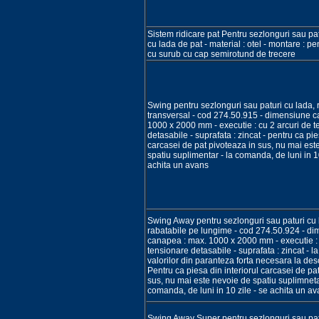
Sistem ridicare pat Pentru sezlonguri sau pat
cu lada de pat - material : otel - montare : p
cu surub cu cap semirotund de trecere
Swing pentru sezlonguri sau paturi cu lada, 
transversal - cod 274.50.915 - dimensiune 
1000 x 2000 mm - executie : cu 2 arcuri de 
detasabile - suprafata : zincat - pentru ca pies
carcasei de pat pivoteaza in sus, nu mai est
spatiu suplimentar - la comanda, de luni in 10
achita un avans
Swing Away pentru sezlonguri sau paturi cu 
rabatabile pe lungime - cod 274.50.924 - d
canapea : max. 1000 x 2000 mm - executie : 
tensionare detasabile - suprafata : zincat - la
valorilor din paranteza forta necesara la de
Pentru ca piesa din interiorul carcasei de pa
sus, nu mai este nevoie de spatiu suplimneta
comanda, de luni in 10 zile - se achita un a
Swing Away Super pentru sezlonguri sau pat