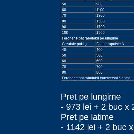
50
900
60
1100
70
1300
80
1500
90
1700
100
1900
Feronerie pat rabatabil pe lungime
Greutate pat kg
Forta propulsie N
40
400
50
500
60
600
70
700
80
800
Feronerie pat rabatabil transversal / latime
Pret pe lungime
- 973 lei + 2 buc x 
Pret pe latime
- 1142 lei + 2 buc x