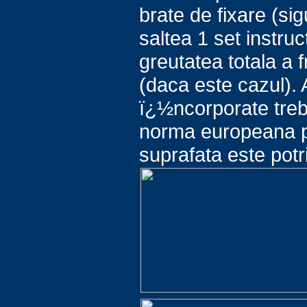
brate de fixare (si
saltea 1 set instru
greutatea totala a f
(daca este cazul). A
ï¿½ncorporate treb
norma europeana pr
suprafata este potr