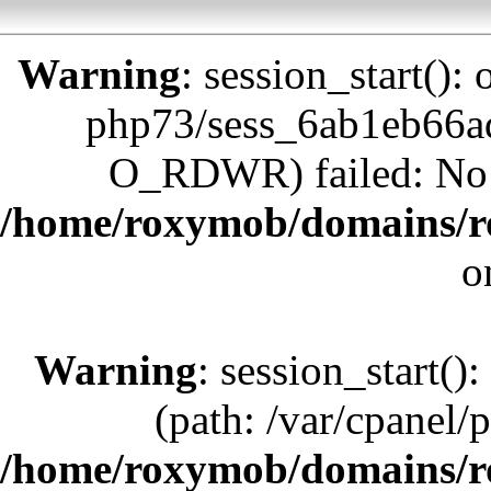
Warning
: session_start():
php73/sess_6ab1eb66
O_RDWR) failed: No su
/home/roxymob/domains/r
o
Warning
: session_start():
(path: /var/cpanel/
/home/roxymob/domains/r