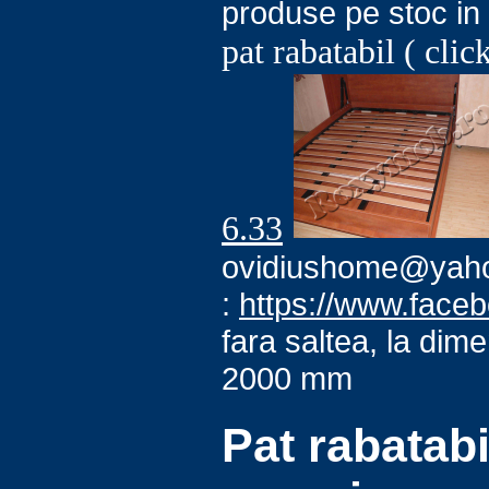
produse pe stoc in
pat rabatabil ( clic
6.33
ovidiushome@yaho
:
https://www.face
fara saltea, la di
2000 mm
Pat rabatabi