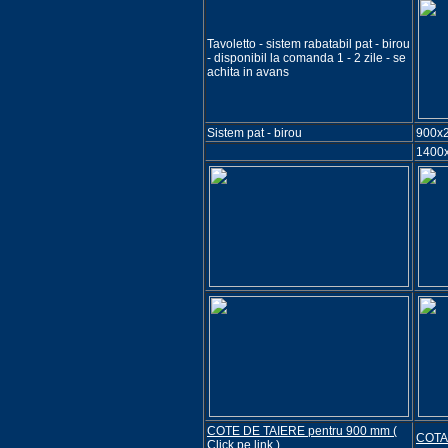
Tavoletto - sistem rabatabil pat - birou
- disponibil la comanda 1 - 2 zile - se
achita in avans
Sistem pat - birou
900x
1400
COTE DE TAIERE pentru 900 mm (
COTA 
Click pe link )