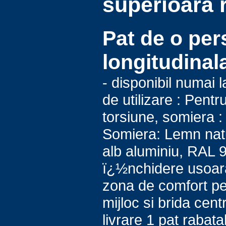
superioara 
Pat de o pe
longitudinal
- disponibil numai 
de utilizare : Pent
torsiune, somiera :
Somiera: Lemn natur
alb aluminiu, RAL 
ï¿½nchidere usoara,
zona de comfort pen
mijloc si brida cent
livrare 1 pat rabat