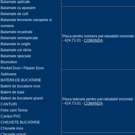
Balamale aplicate
Balamale cu apasare
Balamale de colt
Balamale feronerie canapele si
somiere
Balamale incadrate
Placa pentru somiera pat rabatabil orizontal
Balamale semiaplicate
- 424.71.01 -
COMANDA
Balamale in unghi
Balamale usi sticla
Balamale speciale
Blumotion
Pocket Door / Flipper Door
Sabloane
BATERII DE BUCATARIE
Baterii de bucatarie inox
Baterii de baie
Baterii de bucatarie granit
Placa laterala pentru pat rabatabil orizontal
- 424.73.01 -
COMANDA
CANTURI
Folie cant Termo
Canturi PVC
CHIUVETE BUCATARIE
Chiuvete inox
Chiuvete granit