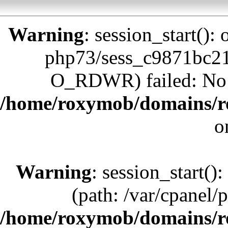
Warning
: session_start():
php73/sess_c9871bc2
O_RDWR) failed: No su
/home/roxymob/domains/r
o
Warning
: session_start():
(path: /var/cpanel/
/home/roxymob/domains/r