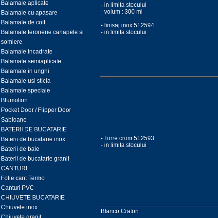
Balamale aplicate
- in limita stocului
- volum : 300 ml
Balamale cu apasare
Balamale de colt
- finisaj inox 512594
Balamale feronerie canapele si
- in limita stocului
somiere
Balamale incadrate
Balamale semiaplicate
Balamale in unghi
Balamale usi sticla
Balamale speciale
Blumotion
Pocket Door / Flipper Door
Sabloane
BATERII DE BUCATARIE
- Torre crom 512593
Baterii de bucatarie inox
- in limita stocului
Baterii de baie
Baterii de bucatarie granit
CANTURI
Folie cant Termo
Canturi PVC
CHIUVETE BUCATARIE
Chiuvete inox
Blanco Craton
Chiuvete granit