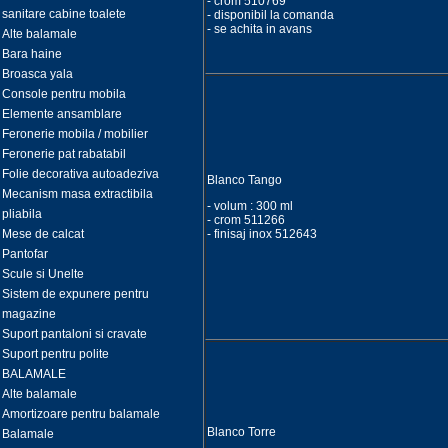
- crom 510769
sanitare cabine toalete
- disponibil la comanda
- se achita in avans
Alte balamale
Bara haine
Broasca yala
Console pentru mobila
Elemente ansamblare
Feronerie mobila / mobilier
Feronerie pat rabatabil
Folie decorativa autoadeziva
Blanco Tango
Mecanism masa extractibila
- volum : 300 ml
pliabila
- crom 511266
Mese de calcat
- finisaj inox 512643
Pantofar
Scule si Unelte
Sistem de expunere pentru
magazine
Suport pantaloni si cravate
Suport pentru polite
BALAMALE
Alte balamale
Amortizoare pentru balamale
Blanco Torre
Balamale