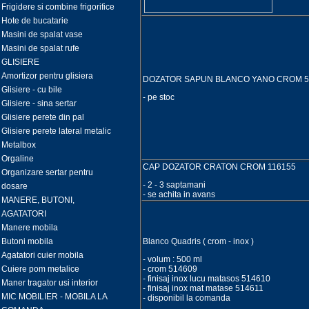
Frigidere si combine frigorifice
Hote de bucatarie
Masini de spalat vase
Masini de spalat rufe
GLISIERE
Amortizor pentru glisiera
DOZATOR SAPUN BLANCO YANO C
Glisiere - cu bile
- pe stoc
Glisiere - sina sertar
Glisiere perete din pal
Glisiere perete lateral metalic
Metalbox
Orgaline
CAP DOZATOR CRATON CROM
Organizare sertar pentru
- 2 - 3 saptamani
dosare
- se achita in avans
MANERE, BUTONI,
AGATATORI
Manere mobila
Butoni mobila
Blanco Quadris ( crom - inox )
Agatatori cuier mobila
- volum : 500 ml
Cuiere pom metalice
- crom 514609
- finisaj inox lucu matasos 514610
Maner tragator usi interior
- finisaj inox mat matase 514611
MIC MOBILIER - MOBILA LA
- disponibil la comanda