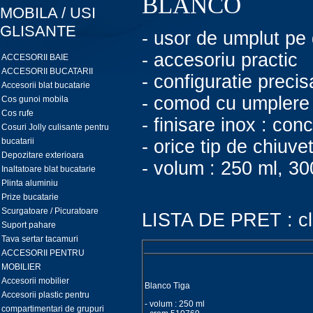
BLANCO
MOBILA / USI
GLISANTE
- usor de umplut pe
- accesoriu practic
ACCESORII BAIE
ACCESORII BUCATARII
- configuratie precis
Accesorii blat bucatarie
- comod cu umplere
Cos gunoi mobila
Cos rufe
- finisare inox : co
Cosuri Jolly culisante pentru
bucatarii
- orice tip de chiuve
Depozitare exterioara
- volum : 250 ml, 30
Inaltatoare blat bucatarie
Plinta aluminiu
Prize bucatarie
Scurgatoare / Picuratoare
LISTA DE PRET : cl
Suport pahare
Tava sertar tacamuri
ACCESORII PENTRU
MOBILIER
Accesorii mobilier
Blanco Tiga
Accesorii plastic pentru
- volum : 250 ml
compartimentari de grupuri