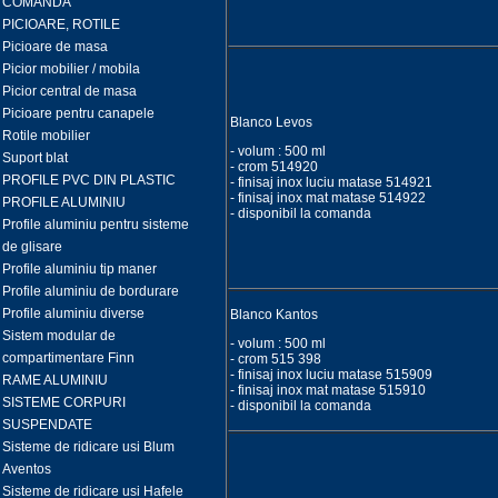
COMANDA
PICIOARE, ROTILE
Picioare de masa
Picior mobilier / mobila
Picior central de masa
Picioare pentru canapele
Blanco Levos
Rotile mobilier
- volum : 500 ml
Suport blat
- crom 514920
PROFILE PVC DIN PLASTIC
- finisaj inox luciu matase 514921
- finisaj inox mat matase 514922
PROFILE ALUMINIU
- disponibil la comanda
Profile aluminiu pentru sisteme
de glisare
Profile aluminiu tip maner
Profile aluminiu de bordurare
Profile aluminiu diverse
Blanco Kantos
Sistem modular de
- volum : 500 ml
compartimentare Finn
- crom 515 398
- finisaj inox luciu matase 515909
RAME ALUMINIU
- finisaj inox mat matase 515910
SISTEME CORPURI
- disponibil la comanda
SUSPENDATE
Sisteme de ridicare usi Blum
Aventos
Sisteme de ridicare usi Hafele