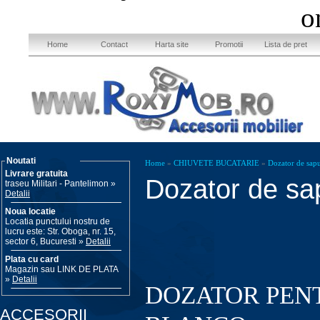
o
Home
Contact
Harta site
Promotii
Lista de pret
Noutati
Home
»
CHIUVETE BUCATARIE
»
Dozator de sapu
Livrare gratuita
Dozator de sa
traseu Militari - Pantelimon »
Detalii
Noua locatie
Locatia punctului nostru de
lucru este: Str. Oboga, nr. 15,
sector 6, Bucuresti »
Detalii
Plata cu card
Magazin sau LINK DE PLATA
»
Detalii
DOZATOR PENT
ACCESORII