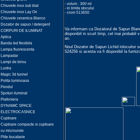
- volum : 300 ml
Chiuvete inox sub blat
- in limita stocului
Chiuvete inox Lay On
- crom 513650
Chiuvete ceramica Blanco
Dozator de sapun / detergent
Va informam ca Dozatorul de Sapun Blan
CORPURI DE ILUMINAT
disponibil in scurt timp, cel mai probabil v
Aplica
an.
Banda led flexibila
Noul Dozator de Sapun Lichid inlocuit
Lampa fluorescenta
524256 si acesta va fi disponibil la furni
Lampadar
Lampi de birou
Lustra
Magic 3d tunnel
Polita luminoasa
Pendul
Spoturi iluminat
Plafoniera
DYNAMIC SPACE
ELECTROCASNICE
Cuptoare
Cuptoare compacte si cuptoare
cu microunde
Plite bucatarie