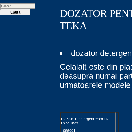
DOZATOR PENT
TEKA
dozator detergen
Celalalt este din pl
deasupra numai part
urmatoarele model
DOZATOR detergent crom LIv
finisaj inox
- 986001