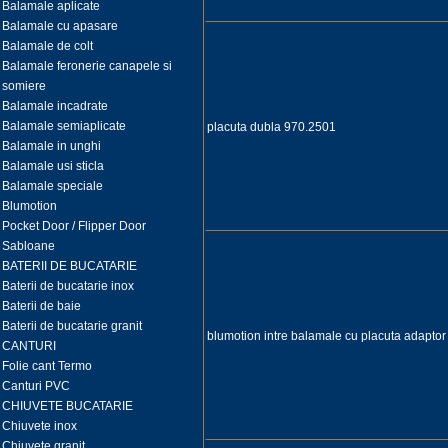
Balamale aplicate
Balamale cu apasare
Balamale de colt
Balamale feronerie canapele si
somiere
Balamale incadrate
Balamale semiaplicate
placuta dubla 970.2501
Balamale in unghi
Balamale usi sticla
Balamale speciale
Blumotion
Pocket Door / Flipper Door
Sabloane
BATERII DE BUCATARIE
Baterii de bucatarie inox
Baterii de baie
Baterii de bucatarie granit
blumotion intre balamale cu placuta adapt
CANTURI
Folie cant Termo
Canturi PVC
CHIUVETE BUCATARIE
Chiuvete inox
Chiuvete granit