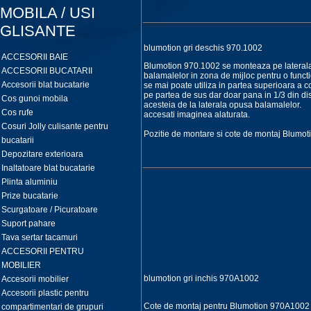
MOBILA / USI
GLISANTE
blumotion gri deschis 970.1002
ACCESORII BAIE
Blumotion 970.1002 se monteaza pe lateral
ACCESORII BUCATARII
balamalelor in zona de mijloc pentru o func
Accesorii blat bucatarie
se mai poate utiliza in partea superioara a c
pe partea de sus dar doar pana in 1/3 din dis
Cos gunoi mobila
acesteia de la laterala opusa balamalelor
Cos rufe
accesati imaginea alaturata.
Cosuri Jolly culisante pentru
Pozitie de montare si cote de montaj Blumo
bucatarii
Depozitare exterioara
Inaltatoare blat bucatarie
Plinta aluminiu
Prize bucatarie
Scurgatoare / Picuratoare
Suport pahare
Tava sertar tacamuri
ACCESORII PENTRU
MOBILIER
blumotion gri inchis 970A1002
Accesorii mobilier
Accesorii plastic pentru
Cote de montaj pentru Blumotion 970A1002
compartimentari de grupuri