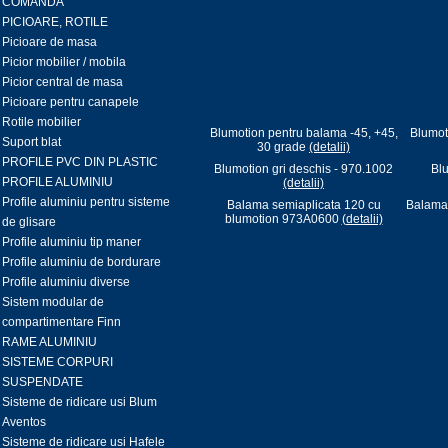
COMANDA
PICIOARE, ROTILE
Picioare de masa
Picior mobilier / mobila
Picior central de masa
Picioare pentru canapele
Rotile mobilier
Blumotion pentru balama -45, +45,
Blumot
Suport blat
30 grade
(detalii)
PROFILE PVC DIN PLASTIC
Blumotion gri deschis - 970.1002
Blu
PROFILE ALUMINIU
(detalii)
Profile aluminiu pentru sisteme
Balama semiaplicata 120 cu
Balama 
blumotion 973A0600
(detalii)
de glisare
Profile aluminiu tip maner
Profile aluminiu de bordurare
Profile aluminiu diverse
Sistem modular de
compartimentare Finn
RAME ALUMINIU
SISTEME CORPURI
SUSPENDATE
Sisteme de ridicare usi Blum
Aventos
Sisteme de ridicare usi Hafele