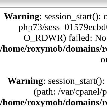
Warning
: session_start():
php73/sess_01579ecb
O_RDWR) failed: No su
/home/roxymob/domains/r
o
Warning
: session_start():
(path: /var/cpanel/
/home/roxymob/domains/r