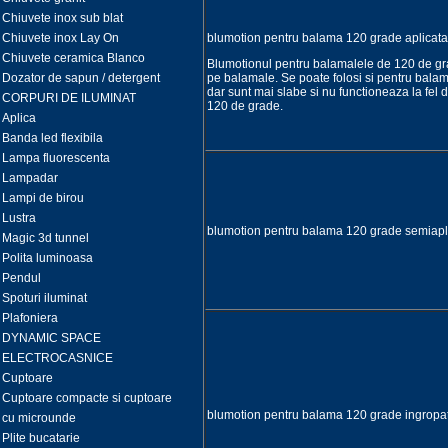
Chiuvete inox sub blat
Chiuvete inox Lay On
blumotion pentru balama 120 grade aplica
Chiuvete ceramica Blanco
Blumotionul pentru balamalele de 120 de g
Dozator de sapun / detergent
pe balamale. Se poate folosi si pentru bala
dar sunt mai slabe si nu functioneaza la fel 
CORPURI DE ILUMINAT
120 de grade.
Aplica
Banda led flexibila
Lampa fluorescenta
Lampadar
Lampi de birou
Lustra
blumotion pentru balama 120 grade semiap
Magic 3d tunnel
Polita luminoasa
Pendul
Spoturi iluminat
Plafoniera
DYNAMIC SPACE
ELECTROCASNICE
Cuptoare
Cuptoare compacte si cuptoare
blumotion pentru balama 120 grade ingrop
cu microunde
Plite bucatarie