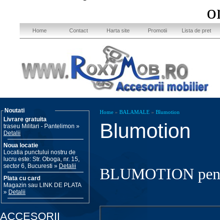
o
Home
Contact
Harta site
Promotii
Lista de pret
Noutati
Home
»
BALAMALE
»
Blumotion
Livrare gratuita
Blumotion
traseu Militari - Pantelimon »
Detalii
Noua locatie
Locatia punctului nostru de
lucru este: Str. Oboga, nr. 15,
sector 6, Bucuresti »
Detalii
BLUMOTION pentru 
Plata cu card
Magazin sau LINK DE PLATA
»
Detalii
ACCESORII