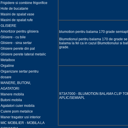
Frigidere si combine frigorifice
Hote de bucatarie
Masini de spalat vase
Masini de spalat rufe
GLISIERE
Amortizor pentru glisiera
blumotion pentru balama 170 grade semiap
Glisiere - cu bile
Blumotionul pentru balama 170 de grade se
Glisiere - sina sertar
balama la fel ca in cazul Blumotionului si b
grade.
Glisiere perete din pal
Glisiere perete lateral metalic
Metalbox
Orgaline
Organizare sertar pentru
dosare
MANERE, BUTONI,
AGATATORI
973A7000 - BLUMOTION BALAMA CLIP TO
Manere mobila
APLIC/SEMIAPL
Butoni mobila
Agatatori cuier mobila
Cuiere pom metalice
Maner tragator usi interior
MIC MOBILIER - MOBILA LA