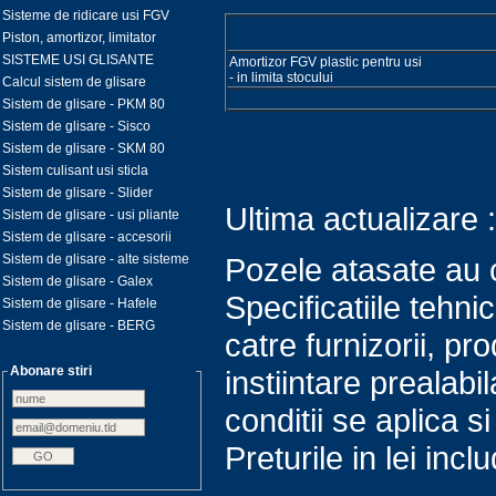
Sisteme de ridicare usi FGV
Piston, amortizor, limitator
SISTEME USI GLISANTE
Amortizor FGV plastic pentru usi
- in limita stocului
Calcul sistem de glisare
Sistem de glisare - PKM 80
Sistem de glisare - Sisco
Sistem de glisare - SKM 80
Sistem culisant usi sticla
Sistem de glisare - Slider
Ultima actualizare 
Sistem de glisare - usi pliante
Sistem de glisare - accesorii
Sistem de glisare - alte sisteme
Pozele atasate au c
Sistem de glisare - Galex
Specificatiile tehn
Sistem de glisare - Hafele
Sistem de glisare - BERG
catre furnizorii, pro
Abonare stiri
instiintare prealabi
conditii se aplica s
Preturile in lei inc