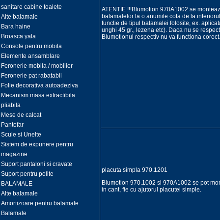
sanitare cabine toalete
ATENTIE !!!Blumotion 970A1002 se monteaz
balamalelor la o anumite cota de la interioru
Alte balamale
functie de tipul balamalei folosite, ex. aplica
Bara haine
unghi 45 gr., lezena etc). Daca nu se respecta
Broasca yala
Blumotionul respectiv nu va functiona corect
Console pentru mobila
Elemente ansamblare
Feronerie mobila / mobilier
Feronerie pat rabatabil
Folie decorativa autoadeziva
Mecanism masa extractibila
pliabila
Mese de calcat
Pantofar
Scule si Unelte
Sistem de expunere pentru
magazine
Suport pantaloni si cravate
placuta simpla 970.1201
Suport pentru polite
Blumotion 970.1002 si 970A1002 se pot monta
BALAMALE
in cant, fie cu ajutorul placutei simple.
Alte balamale
Amortizoare pentru balamale
Balamale