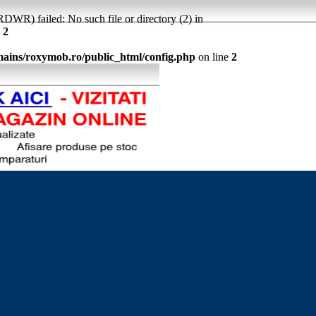
WR) failed: No such file or directory (2) in
e
2
ins/roxymob.ro/public_html/config.php
on line
2