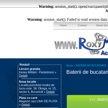
Warning
: session_start(): open(/var/cpane
/
Warning
: session_start(): Failed to read session dat
Home
Contact
Harta site
Noutati
Home
»
BATERII DE BUCATARIE
Livrare gratuita
Baterii de bucatar
traseu Militari - Pantelimon »
Detalii
Noua locatie
Locatia punctului nostru de
lucru este: Str. Oboga, nr. 15,
sector 6, Bucuresti »
Detalii
Plata cu card
<<< INAPO
Magazin sau LINK DE PLATA
»
Detalii