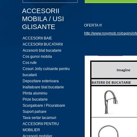
ACCESORII
MOBILA / USI
GLISANTE
OFERTA !!!
http://www.roxymob.ro/pagini/ofe
ACCESORII BAIE
ACCESORII BUCATARII
Accesorii blat bucatarie
Cos gunoi mobila
Cos rufe
Cosuri Jolly culisante pentru
bucatarii
Depozitare exterioara
Inaltatoare blat bucatarie
Plinta aluminiu
Prize bucatarie
Scurgatoare / Picuratoare
Suport pahare
Tava sertar tacamuri
ACCESORII PENTRU
MOBILIER
Accesorii mobilier