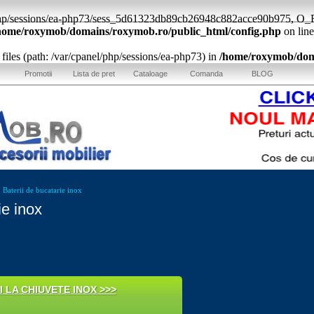
l/php/sessions/ea-php73/sess_5d61323db89cb26948c882acce90b975, O_RD
home/roxymob/domains/roxymob.ro/public_html/config.php
on lin
a: files (path: /var/cpanel/php/sessions/ea-php73) in
/home/roxymob/doma
Promotii
Lista de pret
Cataloage
Comanda
BLOG
»
Baterii de bucatarie inox
ie inox
I LA CHIUVETE INOX >>>