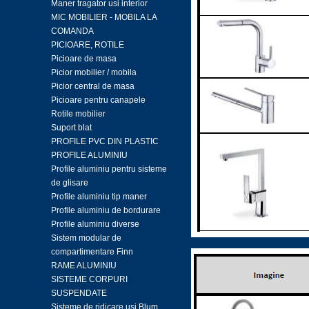
Maner tragator usi interior
MIC MOBILIER - MOBILA LA
COMANDA
PICIOARE, ROTILE
Picioare de masa
Picior mobilier / mobila
Picior central de masa
Picioare pentru canapele
Rotile mobilier
Suport blat
PROFILE PVC DIN PLASTIC
PROFILE ALUMINIU
Profile aluminiu pentru sisteme
de glisare
Profile aluminiu tip maner
Profile aluminiu de bordurare
Profile aluminiu diverse
Sistem modular de
compartimentare Finn
RAME ALUMINIU
SISTEME CORPURI
SUSPENDATE
Sisteme de ridicare usi Blum