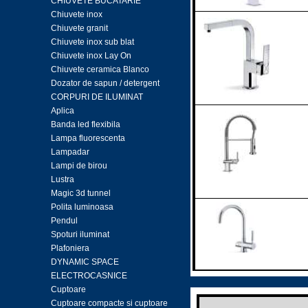
CHIUVETE BUCATARIE
Chiuvete inox
Chiuvete granit
Chiuvete inox sub blat
Chiuvete inox Lay On
Chiuvete ceramica Blanco
Dozator de sapun / detergent
CORPURI DE ILUMINAT
Aplica
Banda led flexibila
Lampa fluorescenta
Lampadar
Lampi de birou
Lustra
Magic 3d tunnel
Polita luminoasa
Pendul
Spoturi iluminat
Plafoniera
DYNAMIC SPACE
ELECTROCASNICE
Cuptoare
Cuptoare compacte si cuptoare