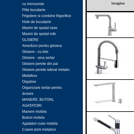
cu microunde
Plite bucatarie
Frigidere si combine frigorifice
Hote de bucatarie
Masini de spalat vase
Masini de spalat rufe
GLISIERE
Amortizor pentru glisiera
Glisiere - cu bile
Glisiere - sina sertar
Glisiere perete din pal
Glisiere perete lateral metalic
Metalbox
Orgaline
Organizare sertar pentru
dosare
MANERE, BUTONI,
AGATATORI
Manere mobila
Butoni mobila
Agatatori cuier mobila
Cuiere pom metalice