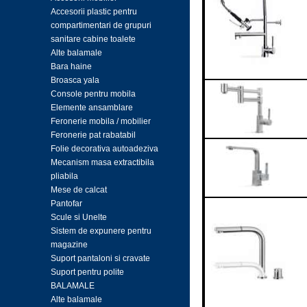
Accesorii plastic pentru
compartimentari de grupuri
sanitare cabine toalete
Alte balamale
Bara haine
Broasca yala
Console pentru mobila
Elemente ansamblare
Feronerie mobila / mobilier
Feronerie pat rabatabil
Folie decorativa autoadeziva
Mecanism masa extractibila
pliabila
Mese de calcat
Pantofar
Scule si Unelte
Sistem de expunere pentru
magazine
Suport pantaloni si cravate
Suport pentru polite
BALAMALE
Alte balamale